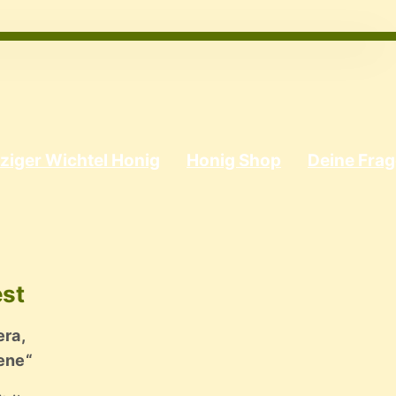
ziger Wichtel Honig
Honig Shop
Deine Fra
est
era,
ene“