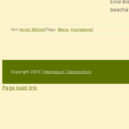
Eine Bi
beschä
Von
Honig Wichtel
|
Tags:
Biene
,
Honigbiene
|
Copyright 2023 |
Impressum | Datenschutz
Page load link