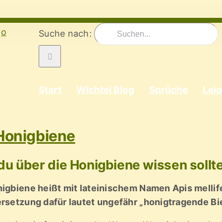
Suche nach:
Start
Wichtel Blog
Sprüche
Leip
Honigbiene
u über die Honigbiene wissen sollt
igbiene heißt mit lateinischem Namen Apis mellif
ersetzung dafür lautet ungefähr „honigtragende Bi